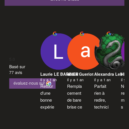
5.0
Basé sur
77 avis
Laurie LE BARBIER
anais Gueriot
Alexandra Leblan
HEC
il y a 1 an
il y a 1 an
il y a 1 an
il y 
évaluez-nous sur
Retour 
Rempla
Parfait 
Nous
d'une 
cement 
rien à 
rec
bonne 
de bare 
redire, 
man
expérie
brise ce 
technici
s 
nce 
jour une 
en a 
viv
puisque 
équipe 
l'écoute
nt. 
mon 
au top 
, travail 
Rapi